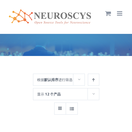
跳
过
内
容
根据
默认排序
进行筛选
显示
12 个产品