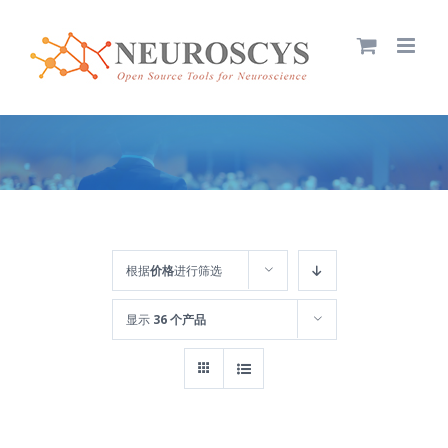
跳
过
内
容
根据
价格
进行筛选
显示
36 个产品